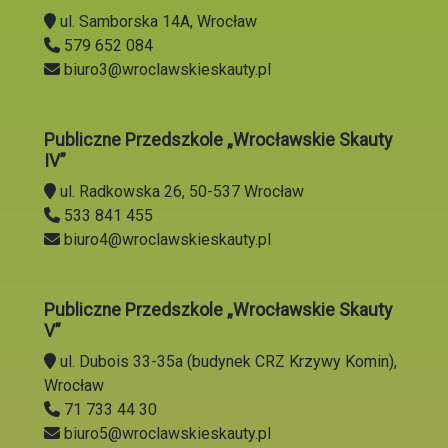
ul. Samborska 14A, Wrocław
579 652 084
biuro3@wroclawskieskauty.pl
Publiczne Przedszkole „Wrocławskie Skauty
IV”
ul. Radkowska 26, 50-537 Wrocław
533 841 455
biuro4@wroclawskieskauty.pl
Publiczne Przedszkole „Wrocławskie Skauty
V”
ul. Dubois 33-35a (budynek CRZ Krzywy Komin),
Wrocław
71 733 44 30
biuro5@wroclawskieskauty.pl