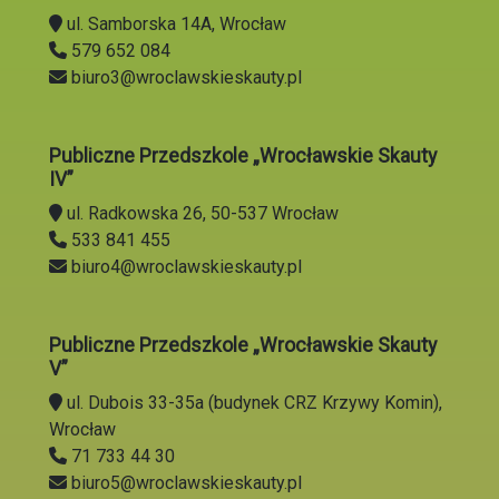
ul. Samborska 14A, Wrocław
579 652 084
biuro3@wroclawskieskauty.pl
Publiczne Przedszkole „Wrocławskie Skauty
IV”
ul. Radkowska 26, 50-537 Wrocław
533 841 455
biuro4@wroclawskieskauty.pl
Publiczne Przedszkole „Wrocławskie Skauty
V”
ul. Dubois 33-35a (budynek CRZ Krzywy Komin),
Wrocław
71 733 44 30
biuro5@wroclawskieskauty.pl