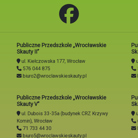
Publiczne Przedszkole „Wrocławskie
Pu
Skauty II”
Ska
ul. Kiełczowska 177, Wrocław
u
576 044 875
biuro2@wroclawskieskauty.pl
Publiczne Przedszkole „Wrocławskie
Pu
Skauty V”
Sk
ul. Dubois 33-35a (budynek CRZ Krzywy
u
Komin), Wrocław
71 733 44 30
biuro5@wroclawskieskauty.pl