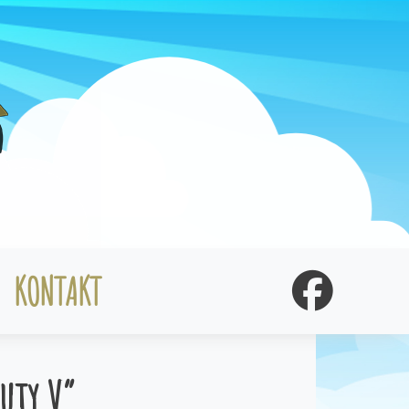
KONTAKT
uty V”