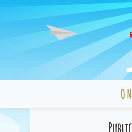
O N
Publi