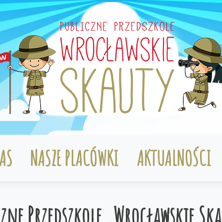
AS
NASZE PLACÓWKI
AKTUALNOŚCI
czne Przedszkole „Wrocławskie Ska