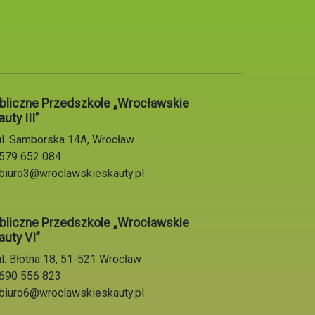
bliczne Przedszkole „Wrocławskie
uty III”
l. Samborska 14A, Wrocław
579 652 084
biuro3@wroclawskieskauty.pl
bliczne Przedszkole „Wrocławskie
auty VI”
l. Błotna 18, 51-521 Wrocław
690 556 823
biuro6@wroclawskieskauty.pl