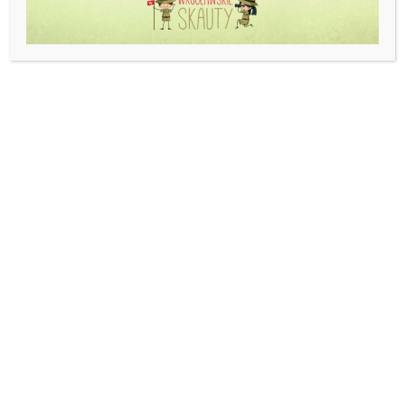
OPŁATY W ROKU SZKOLNYM
2025/2026:
POBYT DZIECKA W PLACÓWCE:
5 pierwszych godzin pobytu – BEZPŁATNE
Każda kolejna rozpoczęta godzina pobytu – 1,44zł
Miesięczna opłata, wskazująca ilości godzin pobytu
dziecka w przedszkolu, ponad czas przeznaczony na
bezpłatne nauczanie, wychowanie i opiekę ustalana jest na
podstawie zapisów w systemie informatycznym „E-
Lizak”. Zapisy przekazywane są do systemu na
podstawie odbić kart zbliżeniowych.
WYŻYWIENIE: