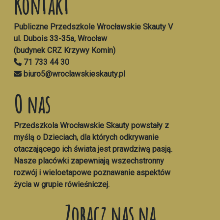
Kontakt
Publiczne Przedszkole Wrocławskie Skauty V
ul. Dubois 33-35a, Wrocław
(budynek CRZ Krzywy Komin)
71 733 44 30
biuro5@wroclawskieskauty.pl
O nas
Przedszkola Wrocławskie Skauty powstały z
myślą o Dzieciach, dla których odkrywanie
otaczającego ich świata jest prawdziwą pasją.
Nasze placówki zapewniają wszechstronny
rozwój i wieloetapowe poznawanie aspektów
życia w grupie rówieśniczej.
Zobacz nas na